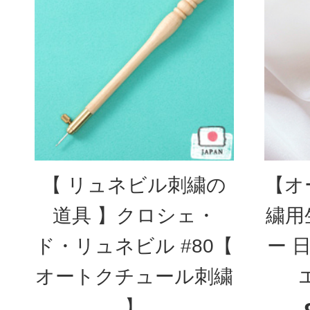
【 リュネビル刺繍の
【オ
道具 】クロシェ・
繍用
ド・リュネビル #80【
ー 
オートクチュール刺繍
】