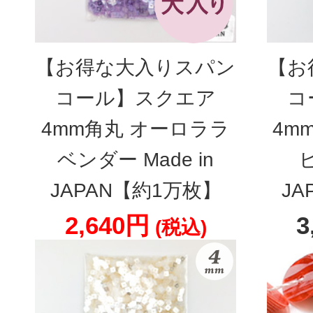
【お得な大入りスパン
【お
コール】スクエア
コ
4mm角丸 オーロララ
4m
ベンダー Made in
ピ
JAPAN【約1万枚】
JA
2,640円
3
(税込)