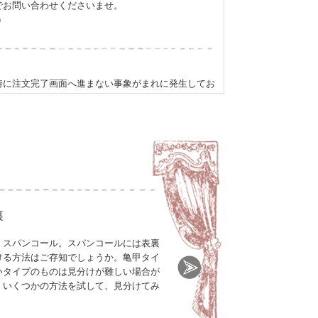
でお問い合わせくださいませ。
）
時に注文完了画面へ進まない事象がまれに発生してお
完了となっております。
しております。
確認ください。
ザ以外でのアクセスなどで改善する場合がございま
安定しております。
ください。
裏
。
、スパンコール。スパンコールには表裏
ける方法はご存知でしょうか。亀甲タイ
いタイプのものは見分けが難しい場合が
ださい
、いくつかの方法を試して、見分けてみ
ーになることが増えています。
hop@petitemercerie.com からのメールを
済リスト」（携帯メールやyahooメール）、「アド