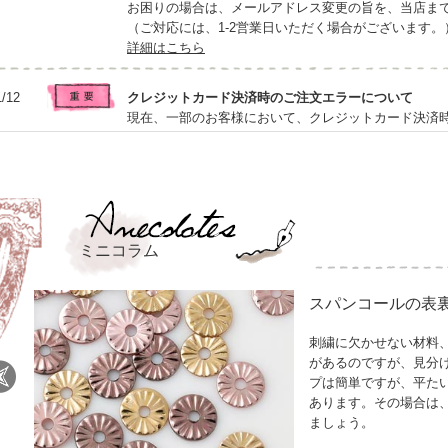
お困りの場合は、メールアドレス変更の旨を、当店ま
（ご対応には、1-2営業日いただく場合がございます。
詳細はこちら
1/12
クレジットカード決済時のご注文エラーについて
現在、一部のお客様において、クレジットカード決済
ります。
この場合、当店にご注文データが届かず、ご注文が未
ご注文完了後は自動で「ご注文確認メール」をお送り
メールが届かない場合は、迷惑メールフォルダ等もご
通信環境の変更・ブラウザの再起動・アプリ内ブラウ
す。
ミニコラム
また、Amazon Payや銀行振込でのご注文は比較的
ご不安な点がございましたら、お気軽にお問い合わせ
スパンコールの表
ご不便をおかけいたしますことをお詫び申し上げます
詳細はこちら
より
刺繍に欠かせない材料
ご存知
があるのですが、見分
プは簡単ですが、平た
/8
【ご協力ください】当店のメールアドレスをご登録く
あります。その場合は
発送通知メールや受注後メールが、迷惑メールやエラ
ましょう。
正しくメールを受信していただくには、お手数とはなりますが、s
いつでも受信できますよう、「受信許可リスト」や「救