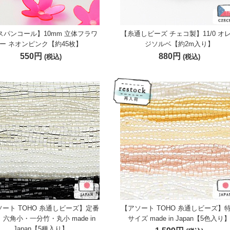
スパンコール】10mm 立体フラワ
【糸通しビーズ チェコ製】11/0 オ
ー ネオンピンク【約45枚】
ジソルベ【約2m入り】
550円
880円
(税込)
(税込)
ート TOHO 糸通しビーズ】定番
【アソート TOHO 糸通しビーズ】
x 六角小・一分竹・丸小 made in
サイズ made in Japan【5色入り
Japan【5種入り】