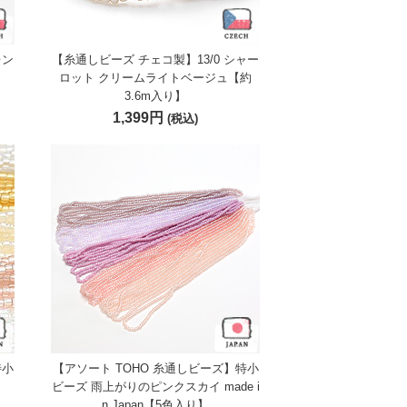
レン
【糸通しビーズ チェコ製】13/0 シャー
ロット クリームライトベージュ【約
3.6m入り】
1,399円
(税込)
特小
【アソート TOHO 糸通しビーズ】特小
】
ビーズ 雨上がりのピンクスカイ made i
n Japan【5色入り】