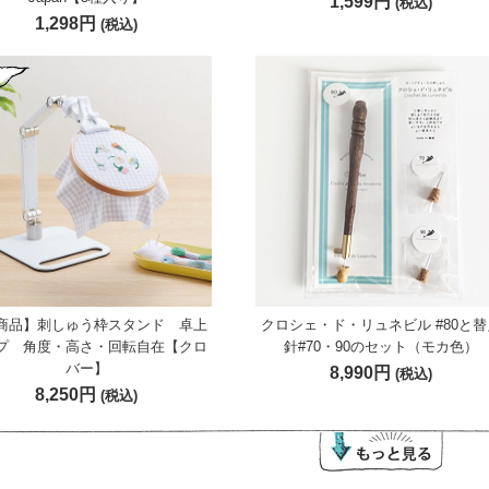
1,599円
(税込)
1,298円
(税込)
商品】刺しゅう枠スタンド 卓上
クロシェ・ド・リュネビル #80と替
プ 角度・高さ・回転自在【クロ
針#70・90のセット（モカ色）
バー】
8,990円
(税込)
8,250円
(税込)