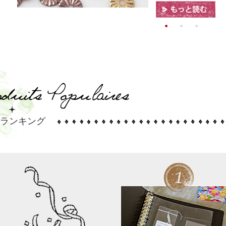
レス帳」（gmail）にご登録ください。
また、お客様のメールボックスの容量が満杯の時も受
だけましたら幸いです。
詳細はこちら
/17
メディア協力
TBS「マツコの知らない世界」#刺繍の世界 の放送に
リュネビル刺繍を知っていただく活動をこれからも続
ランキング
2/4
伊勢丹公式オンラインストアでキット販売中
三越伊勢丹オンラインストアでキットをお取り扱いい
キット一覧はこちら
2/3
素材の商用利用可能です
当店で販売しておりますビーズやスパンコールなどの
トや公開レシピの作品・デザインをそのまま販売する
いいたします。