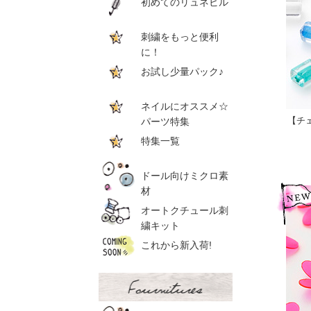
初めてのリュネビル
刺繍をもっと便利
に！
お試し少量パック♪
ネイルにオススメ☆
【チェ
パーツ特集
特集一覧
ドール向けミクロ素
材
オートクチュール刺
繍キット
これから新入荷!