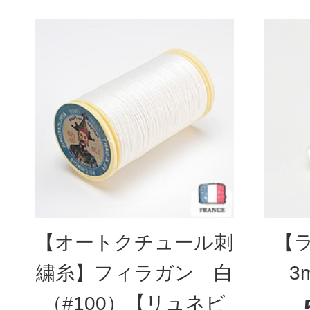
【オートクチュール刺
【
繍糸】フィラガン 白
3
（#100）【リュネビ