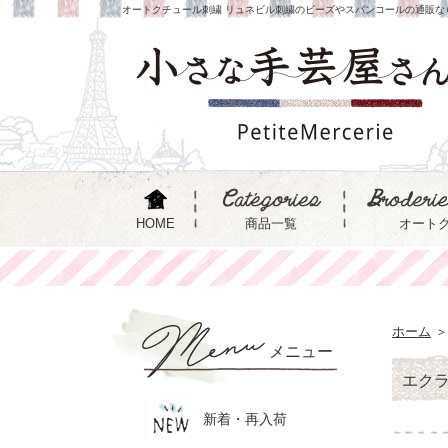
オートクチュール刺繍 リュネビル刺繍のビーズやスパンコールの通販な
HOME
商品一覧
オート
ホーム
＞
メニュー
エク
新着・再入荷