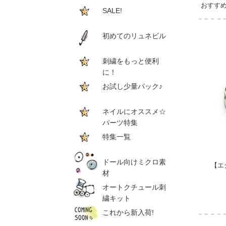
おすす
SALE!
初めてのリュネビル
刺繍をもっと便利
に！
お試し少量パック♪
ネイルにオススメ☆
パーツ特集
特集一覧
ドール向けミクロ素
【エ
材
オートクチュール刺
繍キット
これから新入荷!