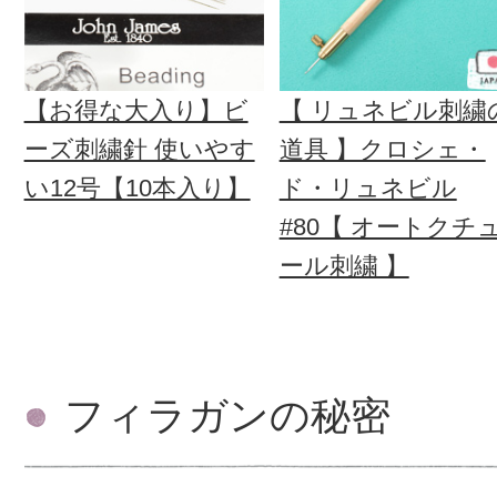
【お得な大入り】ビ
【 リュネビル刺繍
ーズ刺繍針 使いやす
道具 】クロシェ・
い12号【10本入り】
ド・リュネビル
#80【 オートクチ
ール刺繍 】
フィラガンの秘密