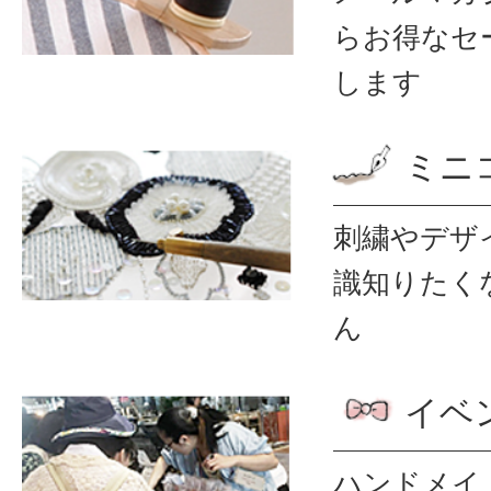
ら
お得なセ
します
ミニ
刺繍やデザ
識
知りたく
ん
イベ
ハンドメイ