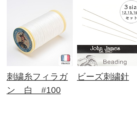
刺繍糸フィラガ
ビーズ刺繍針
ン 白 #100