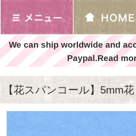
We can ship worldwide and ac
Paypal.Read mor
【花スパンコール】5mm花