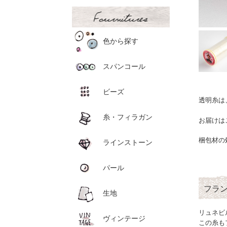
色から探す
スパンコール
ビーズ
透明糸は
糸・フィラガン
お届けは
梱包材の
ラインストーン
パール
フラ
生地
リュネビ
ヴィンテージ
この糸も