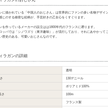
ンに描かれている「中国人のおじさん」は世界的にファンの多い名物デザイ
感じのする緻密な絵柄が、手芸好きの乙女心をくすぐります。
ンを作っているメーカーの設立はは1800年代のフランスに遡ります。
ロッパでは「シノワズリ（東洋趣味）」が流行しており、それにあやかって
い歴史のある、可愛いおじさんなのです。
ィラガンの詳細
透明
さ
130デニール
ポリアミド100%
長さ
100m
フランス製