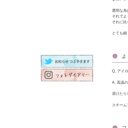
透明な糸
それでよく
それに比
とても細
よ
Q, ア
A, 高
溶けたり
スチーム
フ