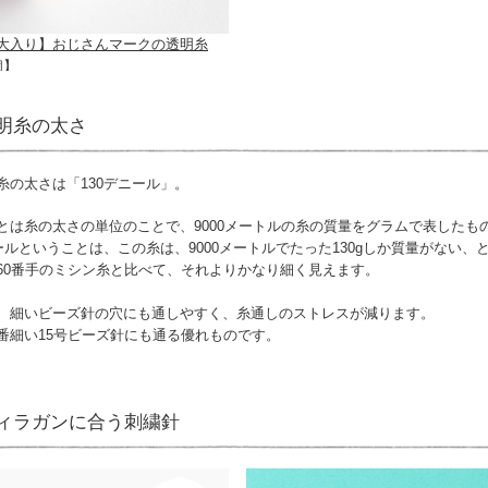
大入り】おじさんマークの透明糸
個】
明糸の太さ
糸の太さは「130デニール」。
とは糸の太さの単位のことで、9000メートルの糸の質量をグラムで表したも
ニールということは、この糸は、9000メートルでたった130gしか質量がない、
60番手のミシン糸と比べて、それよりかなり細く見えます。
、細いビーズ針の穴にも通しやすく、糸通しのストレスが減ります。
番細い15号ビーズ針にも通る優れものです。
ィラガンに合う刺繍針