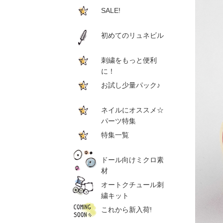
SALE!
初めてのリュネビル
刺繍をもっと便利
に！
お試し少量パック♪
ネイルにオススメ☆
パーツ特集
特集一覧
ドール向けミクロ素
材
オートクチュール刺
繍キット
これから新入荷!