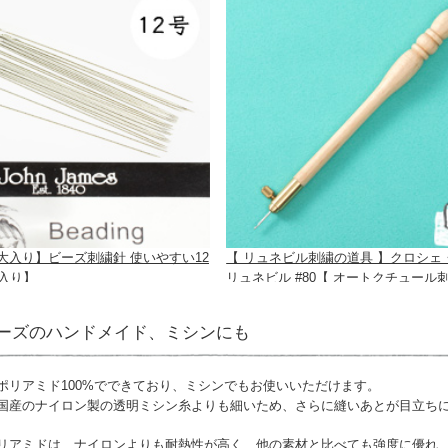
大入り】ビーズ刺繍針 使いやすい12
【 リュネビル刺繍の道具 】クロシェ
本入り】
リュネビル #80【 オートクチュール刺
ーズのハンドメイド、ミシンにも
ポリアミド100%でできており、ミシンでもお使いいただけます。
国産のナイロン製の透明ミシン糸よりも細いため、さらに縫いあとが目立ち
リアミドは、ナイロンよりも耐熱性が高く、他の素材と比べても強度に優れ