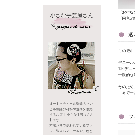
【お得な
小さな手芸屋さん
【同色6
透
この透明
デニール
130デ
一般的な
そのため
世界で一
オートクチュール刺繍 リュネ
ビル刺繍の材料や道具を販売
するお店【 小さな手芸屋さん
フ
】です。
本場パリで使われているフラ
ンス製スパンコールや、色と