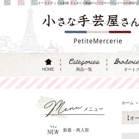
オートクチュール刺繍 リュネビル刺繍のビーズやスパンコールの通販な
HOME
商品一覧
オート
ホーム
＞
メニュー
【オ
新着・再入荷