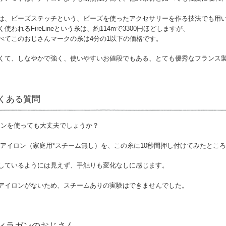
は、ビーズステッチという、ビーズを使ったアクセサリーを作る技法でも用
使われるFireLineという糸は、約114mで3300円ほどしますが、
べてこのおじさんマークの糸は4分の1以下の価格です。
くて、しなやかで強く、使いやすいお値段でもある、とても優秀なフランス
くある質問
イロンを使っても大丈夫でしょうか？
温のアイロン（家庭用*スチーム無し）を、この糸に10秒間押し付けてみたと
しているようには見えず、手触りも変化なしに感じます。
アイロンがないため、スチームありの実験はできませんでした。
ィラガンのおじさん