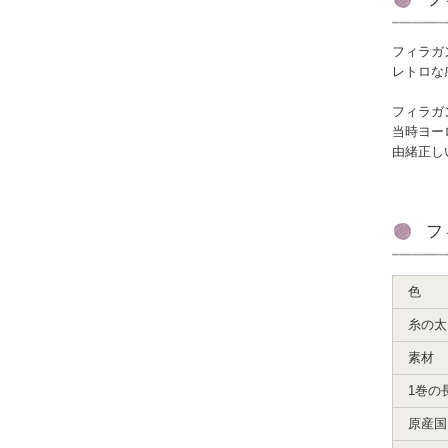
フィラガ
レトロな
フィラガ
当時ヨー
由緒正し
フ
色
糸の太
素材
1巻の
原産国