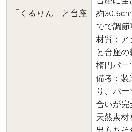
台座に全
「くるりん」と台座
約30.5
でで調節
材質：ア
と台座の
楕円パー
備考：製
り、パー
合いが完
天然素材
出方もそ