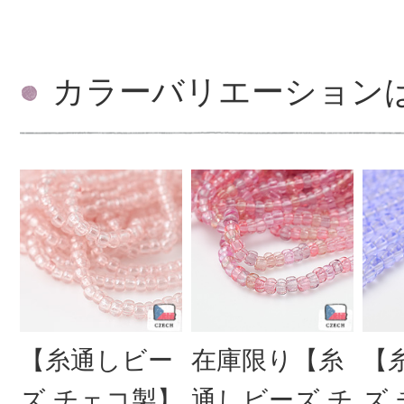
カラーバリエーション
【糸通しビー
在庫限り【糸
【
ズ チェコ製】
通しビーズ チ
ズ