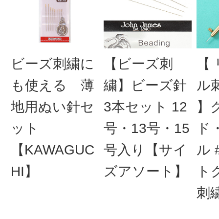
ビーズ刺繍に
【ビーズ刺
【
も使える 薄
繍】ビーズ針
ル
地用ぬい針セ
3本セット 12
】
ット
号・13号・15
ド
【KAWAGUC
号入り【サイ
ル 
HI】
ズアソート】
ト
刺繍