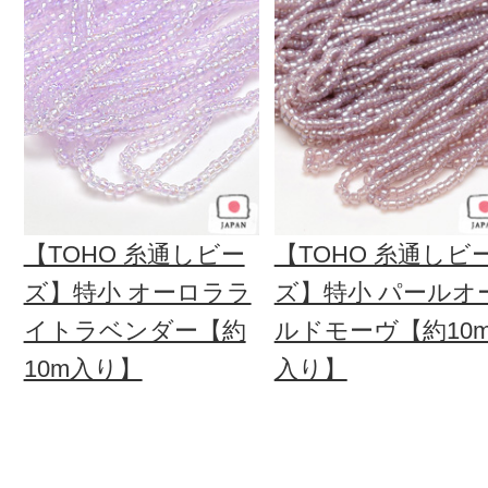
【TOHO 糸通しビー
【TOHO 糸通しビ
ズ】特小 オーロララ
ズ】特小 パールオ
イトラベンダー【約
ルドモーヴ【約10
10m入り】
入り】