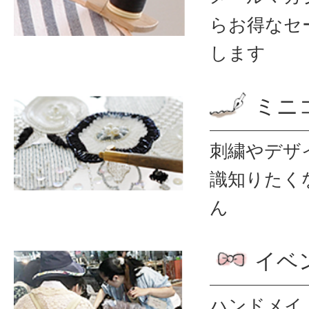
ら
お得なセ
します
ミニ
刺繍やデザ
識
知りたく
ん
イベ
ハンドメイ