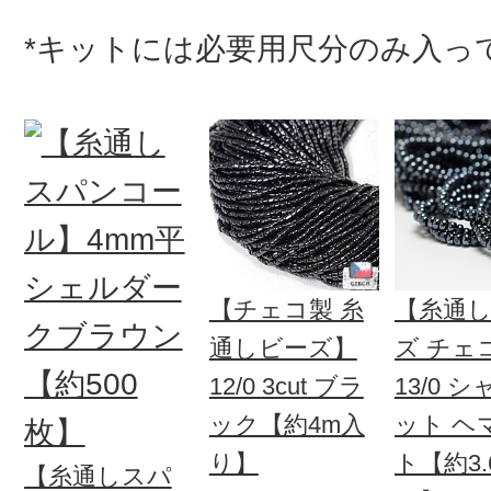
*キットには必要用尺分のみ入っ
【チェコ製 糸
【糸通
通しビーズ】
ズ チェ
12/0 3cut ブラ
13/0 
ック【約4m入
ット ヘ
り】
ト【約3.
【糸通しスパ