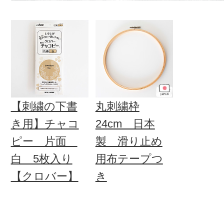
【刺繍の下書
丸刺繍枠
き用】チャコ
24cm 日本
ピー 片面
製 滑り止め
白 5枚入り
用布テープつ
【クロバー】
き