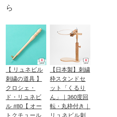
ら
【 リュネビル
【日本製】刺繍
刺繍の道具 】
枠スタンドセ
クロシェ・
ット「くるり
ド・リュネビ
ん」｜360度回
ル #80【 オー
転・丸枠付き｜
トクチュール
リュネビル刺