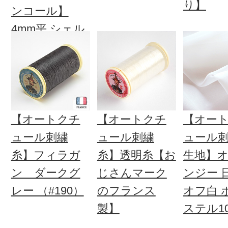
り】
ンコール】
4mm平 シェル
ダークブラウ
ン【約500枚】
【オートクチ
【オートクチ
【オー
ュール刺繍
ュール刺繍
ュール
糸】フィラガ
糸】透明糸【お
生地】
ン ダークグ
じさんマーク
ンジー 
レー （#190）
のフランス
オフ白 
製】
ステル1