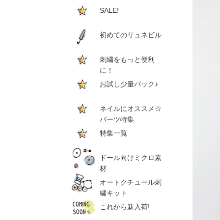
SALE!
初めてのリュネビル
刺繍をもっと便利
に！
お試し少量パック♪
ネイルにオススメ☆
パーツ特集
特集一覧
ドール向けミクロ素
材
オートクチュール刺
繍キット
これから新入荷!