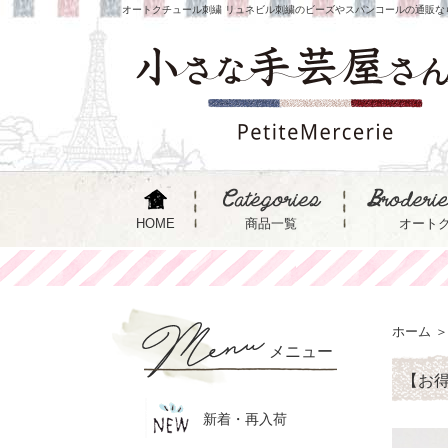
オートクチュール刺繍 リュネビル刺繍のビーズやスパンコールの通販な
HOME
商品一覧
オート
ホーム
＞
メニュー
【お得
新着・再入荷