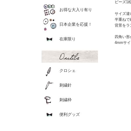
ビーズ1
お得な大入り有り
サイズ違
半重ねで
日本企業を応援！
背景をラ
四角い形
在庫限り
4mmサ
クロシェ
刺繍針
刺繍枠
便利グッズ