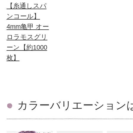
【糸通しスパ
ンコール】
4mm亀甲 オー
ロラモスグリ
ーン【約1000
枚】
カラーバリエーション