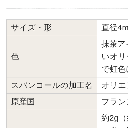
サイズ・形
直径4m
抹茶ア
色
いオリ
で虹色
スパンコールの加工名
オリエン
原産国
フラン
約2g（