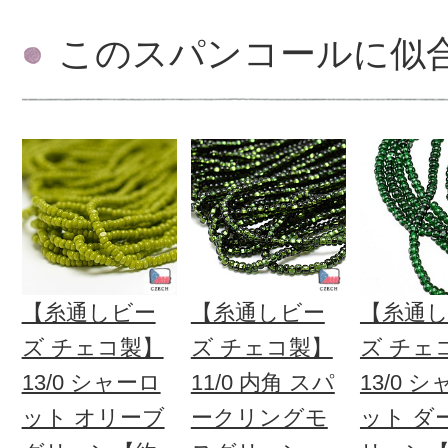
このスパンコールに似
【糸通しビー
【糸通しビー
【糸通
ズ チェコ製】
ズ チェコ製】
ズ チェ
13/0 シャーロ
11/0 内角 スパ
13/0 
ット オリーブ
ークリングモ
ット ダ