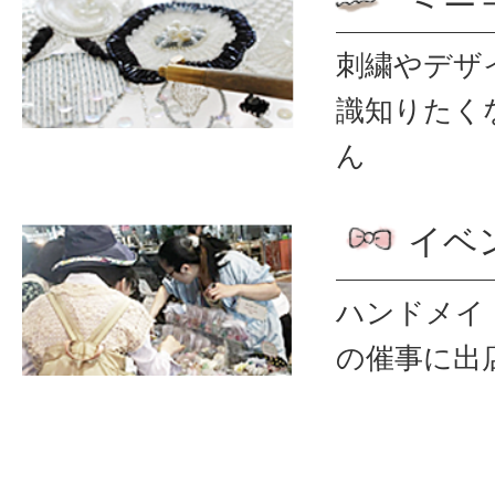
刺繍やデザ
識
知りたく
ん
イベ
ハンドメイ
の催事に出