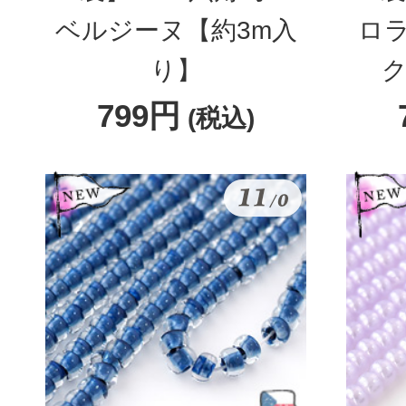
ベルジーヌ【約3m入
ロ
り】
ク
799円
(税込)