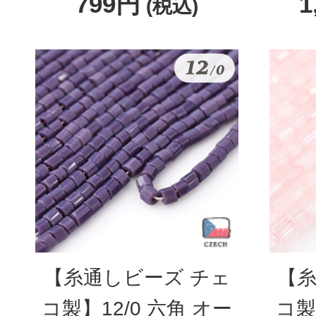
799円
1
(税込)
【糸通しビーズ チェ
【糸
コ製】12/0 六角 オー
コ製