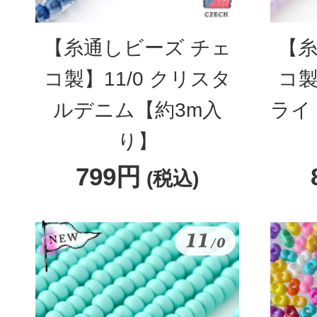
【糸通しビーズ チェ
【糸
コ製】11/0 クリスタ
コ製
ルデニム【約3m入
ライ
り】
799円
(税込)