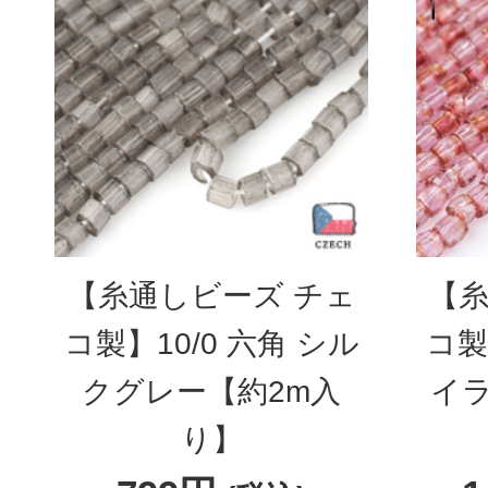
【糸通しビーズ チェ
【糸
コ製】10/0 六角 シル
コ製】
クグレー【約2m入
イ
り】