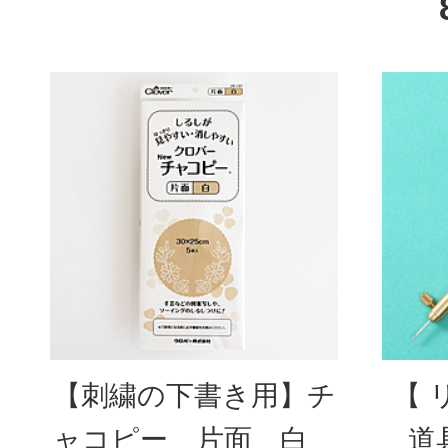
【刺繍の下書き用】チ
【 
ャコピー 片面 白
道