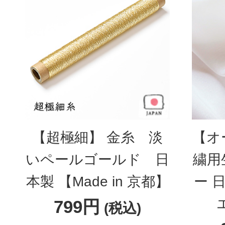
【超極細】 金糸 淡
【オ
いペールゴールド 日
繍用
本製 【Made in 京都】
ー 
799円
(税込)