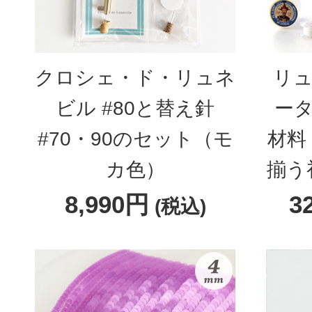
クロシェ・ド・リュネ
リュ
ビル #80と替え針
ータ
#70・90のセット（モ
材料
カ色）
揃う
8,990円
3
(税込)