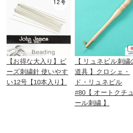
【お得な大入り】ビ
【 リュネビル刺繍
ーズ刺繍針 使いやす
道具 】クロシェ・
い12号【10本入り】
ド・リュネビル
#80【 オートクチ
ール刺繍 】