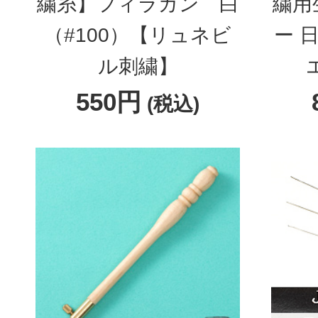
繍糸】フィラガン 白
繍用
（#100）【リュネビ
ー 
ル刺繍】
550円
(税込)