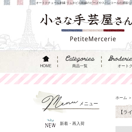
オートクチュール刺繍 リュネビル刺繍のビーズやスパンコールの通販な
HOME
商品一覧
オート
ホーム
＞
メニュー
【ライ
新着・再入荷