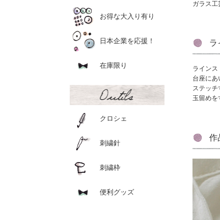
ガラス工
お得な大入り有り
日本企業を応援！
ラ
在庫限り
ラインス
台座にあ
ステッチ
玉留めを
クロシェ
作
刺繍針
刺繍枠
便利グッズ