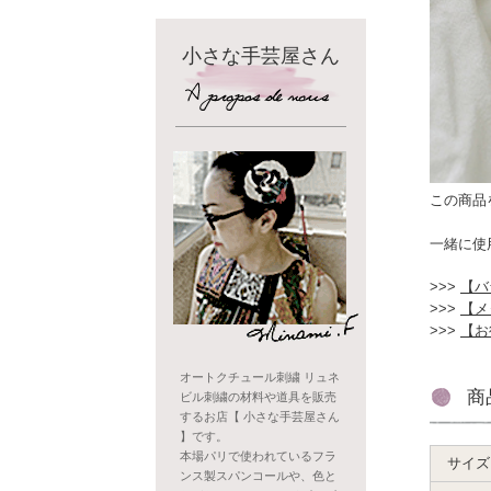
小さな手芸屋さん
この商品
一緒に使
【バ
【メ
【お
オートクチュール刺繍 リュネ
商
ビル刺繍の材料や道具を販売
するお店【 小さな手芸屋さん
】です。
本場パリで使われているフラ
サイズ
ンス製スパンコールや、色と