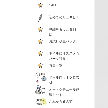
SALE!
初めてのリュネビル
刺繍をもっと便利
に！
お試し少量パック♪
ネイルにオススメ☆
パーツ特集
特集一覧
ドール向けミクロ素
材
オートクチュール刺
繍キット
これから新入荷!