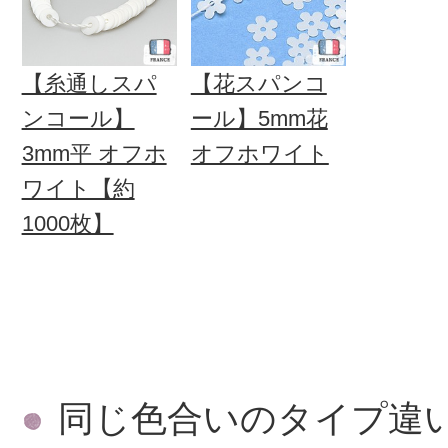
【糸通しスパ
【花スパンコ
ンコール】
ール】5mm花
3mm平 オフホ
オフホワイト
ワイト【約
1000枚】
同じ色合いのタイプ違