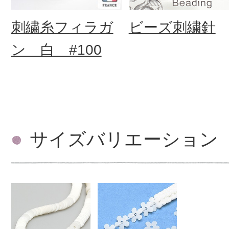
刺繍糸フィラガ
ビーズ刺繍針
ン 白 #100
サイズバリエーション