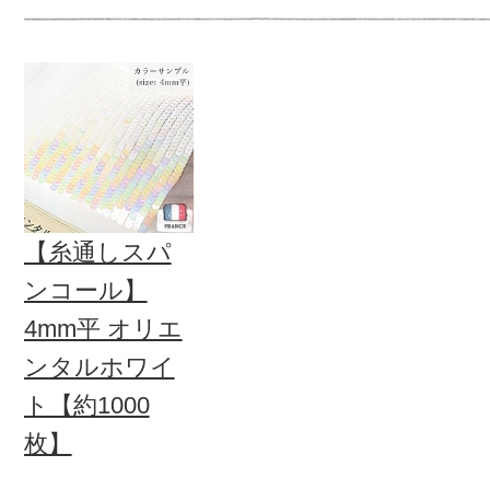
【糸通しスパ
ンコール】
4mm平 オリエ
ンタルホワイ
ト【約1000
枚】