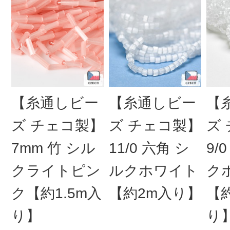
【糸通しビー
【糸通しビー
【
ズ チェコ製】
ズ チェコ製】
ズ
7mm 竹 シル
11/0 六角 シ
9/0
クライトピン
ルクホワイト
ク
ク【約1.5m入
【約2m入り】
【約
り】
り