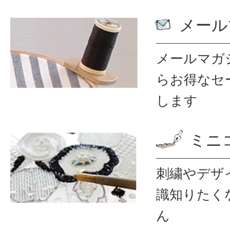
メール
メールマガ
ら
お得なセ
します
ミニ
刺繍やデザ
識
知りたく
ん