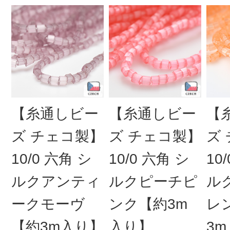
【糸通しビー
【糸通しビー
【
ズ チェコ製】
ズ チェコ製】
ズ
10/0 六角 シ
10/0 六角 シ
10
ルクアンティ
ルクピーチピ
ル
ークモーヴ
ンク【約3m
レ
【約3m入り】
入り】
3