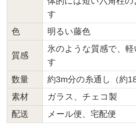
体的には短い六角柱の
す
色
明るい藤色
氷のような質感で、軽
質感
す
数量
約3m分の糸通し（約18
素材
ガラス、チェコ製
配送
メール便、宅配便