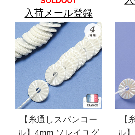
SOLDOUT
入荷メール登録
【糸通しスパンコー
【
ル】4mm ソレイユグ
ル】