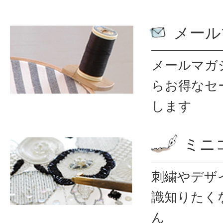
メール
メールマガ
ら
お得なセ
します
ミニ
刺繍やデザ
識
知りたく
ん