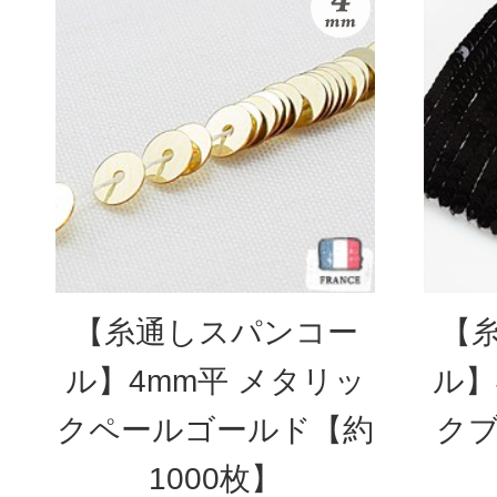
【糸通しスパンコー
【
ル】4mm平 メタリッ
ル】
クペールゴールド【約
クブ
1000枚】