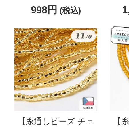
998円
1
(税込)
【糸通しビーズ チェ
【糸