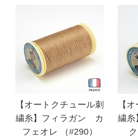
【オートクチュール刺
【オ
繍糸】フィラガン カ
繍糸
フェオレ （#290）
ク