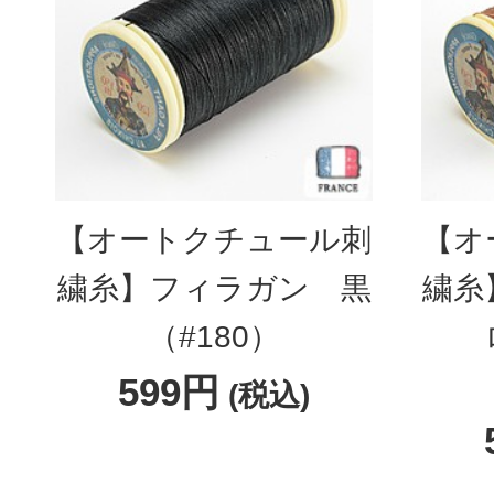
【オートクチュール刺
【オ
繍糸】フィラガン 黒
繍糸
（#180）
599円
(税込)