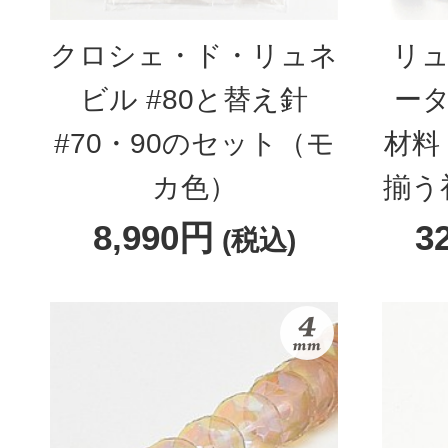
クロシェ・ド・リュネ
リュ
ビル #80と替え針
ータ
#70・90のセット（モ
材料
カ色）
揃う
8,990円
3
(税込)