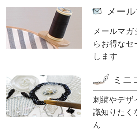
メール
メールマガ
ら
お得なセ
します
ミニ
刺繍やデザ
識
知りたく
ん