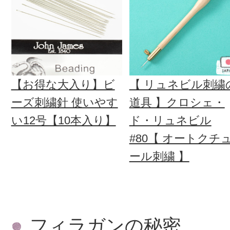
【お得な大入り】ビ
【 リュネビル刺繍
ーズ刺繍針 使いやす
道具 】クロシェ・
い12号【10本入り】
ド・リュネビル
#80【 オートクチ
ール刺繍 】
フィラガンの秘密