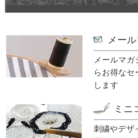
メール
メールマガ
ら
お得なセ
します
ミニ
刺繍やデザ