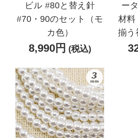
ビル #80と替え針
ータ
#70・90のセット（モ
材料
カ色）
揃う
8,990円
3
(税込)