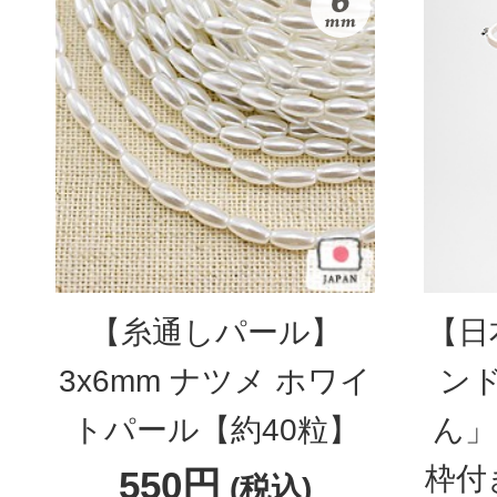
【糸通しパール】
【日
3x6mm ナツメ ホワイ
ン
トパール【約40粒】
ん」
枠付
550円
(税込)