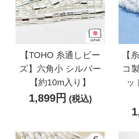
【TOHO 糸通しビー
【糸
ズ】六角小 シルバー
コ製
【約10m入り】
ッ
1,899円
(税込)
1