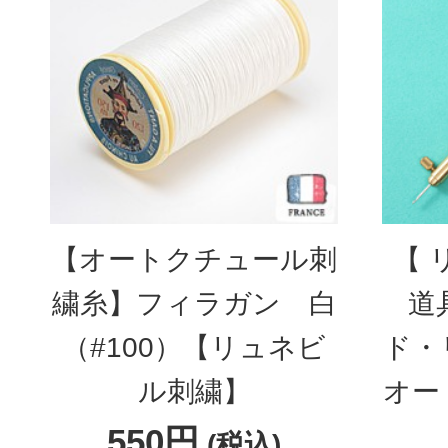
【オートクチュール刺
【 
繍糸】フィラガン 白
道
（#100）【リュネビ
ド・
ル刺繍】
オー
550円
(税込)