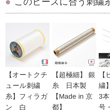
このビーズに合う刺繍
【オートクチ
【超極細】 銀
【
ュール刺繍
糸 日本製
繍
糸】フィラガ
【Made in 京
3本
ン 白
都】
号・