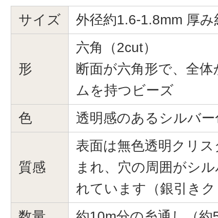
サイズ
外径約1.6-1.8mm 厚み
六角（2cut）
形
断面が六角形で、全体
ムを持つビーズ
色
透明感のあるシルバー
表面は無色透明クリス
質感
まれ、穴の周囲がシル
れています（銀引きク
数量
約10m分の糸通し（約5