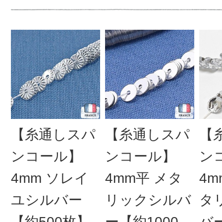
【糸通しスパ
【糸通しスパ
【
ンコール】
ンコール】
ン
4mm ソレイ
4mm平 メタ
4m
ユシルバー
リックシルバ
タ
【約500枚】
ー【約1000
バー