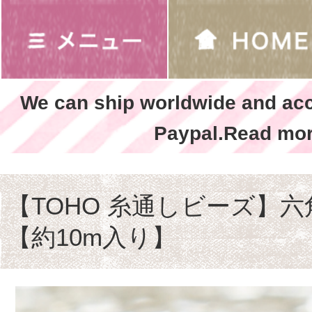
We can ship worldwide and ac
Paypal.Read mor
【TOHO 糸通しビーズ】六
【約10m入り】