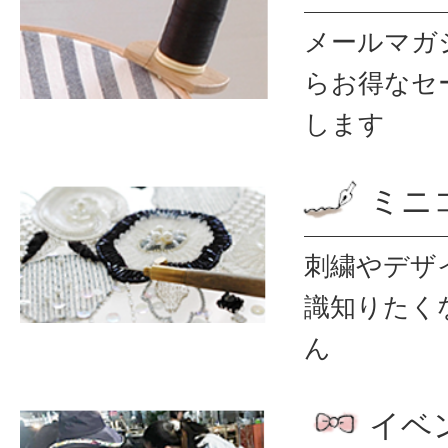
メールマガ
ら
お得なセ
します
ミニ
刺繍やデザ
識
知りたく
ん
イベ