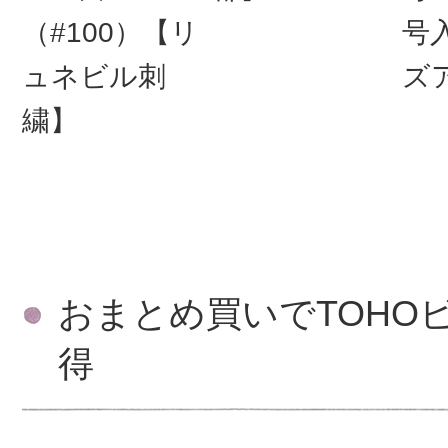
（#100）【リ
号
ュネビル刺
ズ
繍】
おまとめ買いでTOHO
得