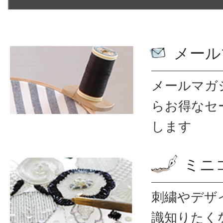
メール
メールマガ
ら
お得なセ
します
ミニ
刺繍やデザ
識
知りたく