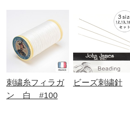
刺繍糸フィラガ
ビーズ刺繍針
ン 白 #100