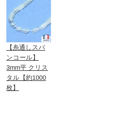
【糸通しスパ
ンコール】
3mm平 クリス
タル【約1000
枚】