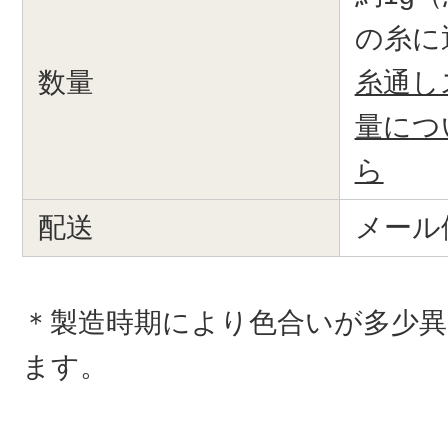
の糸に
数量
糸通し
量につ
ら
配送
メール
＊製造時期により色合いが多少
ます。