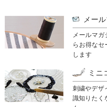
メール
メールマガ
ら
お得なセ
します
ミニ
刺繍やデザ
識
知りたく