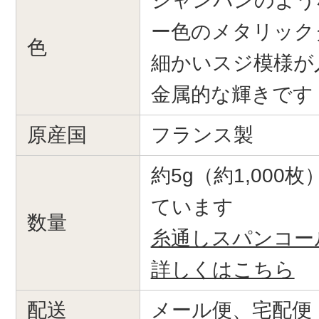
シャンパンのよう
ー色のメタリック
色
細かいスジ模様が
金属的な輝きです
原産国
フランス製
約5g（約1,000
ています
数量
糸通しスパンコー
詳しくはこちら
配送
メール便、宅配便