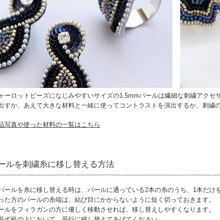
ャーロットビーズになじみやすいサイズの1.5mmパールは繊細な刺繍アク
出すか、あえて大きな材料と一緒に使ってコントラストを演出するか、刺繍
品写真や使った材料の一覧はこちら
ールを刺繍糸に移し替える方法
パールを糸に移し替える時は、パールに通っている2本の糸のうち、1本だけ
った方のパールの糸端は、結び目にかからないように短く切っておきます。
ールをフィラガンの方に優しく移動させれば、移し替えしやすくなります。
必ず机の上において、平行に移し替えてあげてください。