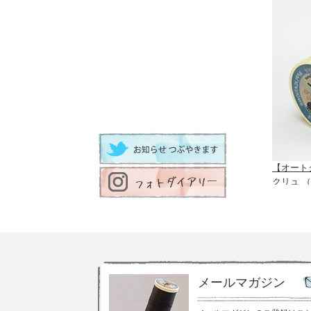
【オート
クリュ （
メールマガジン