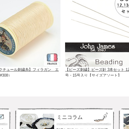
クチュール刺繍糸】フィラガン エ
【ビーズ刺繍】ビーズ針 3本セット 12
#308）
号・15号入り【サイズアソート】
ミニコラム