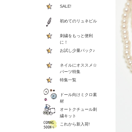
SALE!
初めてのリュネビル
刺繍をもっと便利
に！
お試し少量パック♪
ネイルにオススメ☆
パーツ特集
特集一覧
ドール向けミクロ素
材
オートクチュール刺
繍キット
これから新入荷!