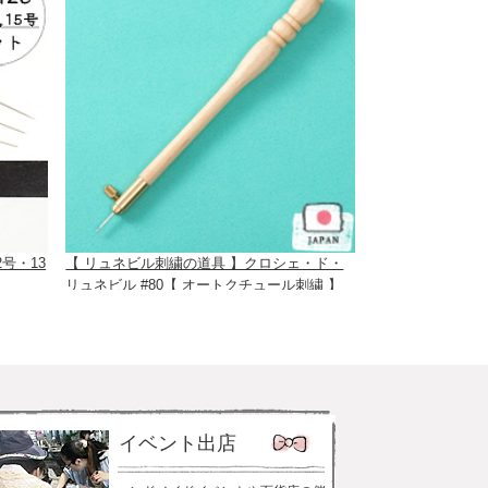
号・13
【 リュネビル刺繍の道具 】クロシェ・ド・
リュネビル #80【 オートクチュール刺繍 】
イベント出店