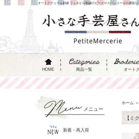
オートクチュール刺繍 リュネビル刺繍のビーズやスパンコールの通販な
HOME
商品一覧
オート
ホーム
＞
メニュー
【ミク
新着・再入荷