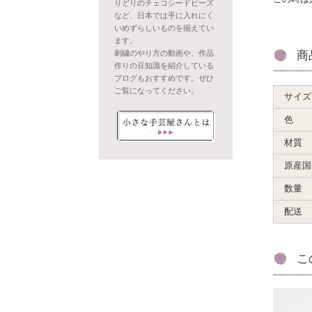
りどりのチェコシードビーズ
など、日本では手に入れにく
いめずらしいものを揃えてい
ます。
商
刺繍のやり方の動画や、作品
作りの豆知識を紹介している
ブログもおすすめです。ぜひ
ご覧になってください。
サイズ
色
材質
原産国
数量
配送
こ