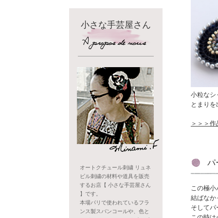
小さな手芸屋さん
小粒なシ
とまりを
＞＞＞作
パ
オートクチュール刺繍 リュネ
ビル刺繍の材料や道具を販売
するお店【 小さな手芸屋さん
この極小
】です。
結ばなか
本場パリで使われているフラ
そしてパ
ンス製スパンコールや、色と
この時は