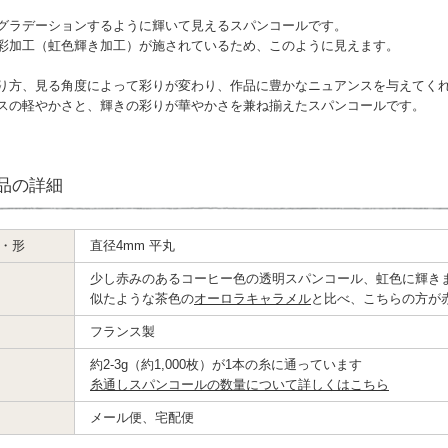
グラデーションするように輝いて見えるスパンコールです。
彩加工（虹色輝き加工）が施されているため、このように見えます。
り方、見る角度によって彩りが変わり、作品に豊かなニュアンスを与えてく
スの軽やかさと、輝きの彩りが華やかさを兼ね揃えたスパンコールです。
品の詳細
・形
直径4mm 平丸
少し赤みのあるコーヒー色の透明スパンコール、虹色に輝き
似たような茶色の
オーロラキャラメル
と比べ、こちらの方が
フランス製
約2-3g（約1,000枚）が1本の糸に通っています
糸通しスパンコールの数量について詳しくはこちら
メール便、宅配便