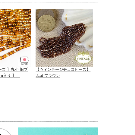
ーズ 】丸小 旧ブ
【ヴィンテージチェコビーズ】
 3m入り 】
3cut ブラウン