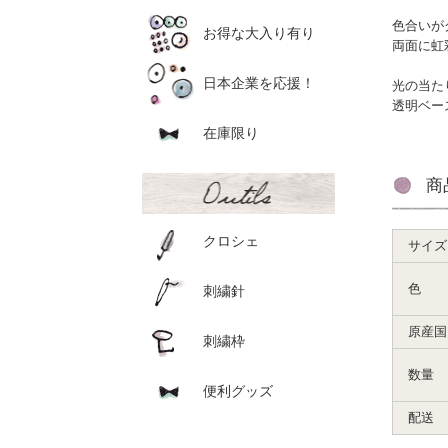
色合いが
お得な大入り有り
両面に虹
日本企業を応援！
光の当た
透明ベー
在庫限り
商
クロシェ
サイズ
色
刺繍針
原産国
刺繍枠
数量
便利グッズ
配送