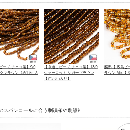
ーズ チェコ製】9/0
【糸通しビーズ チェコ製】13/0
廃盤【 広島ビ
シルクブラウン【約1.5m入
シャーロット シガーブラウン
ラウン Mix【
【約3.6m入り】
のスパンコールに合う刺繍糸や刺繍針