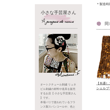
＊製造時
小さな手芸屋さん
同
【糸通し
オートクチュール刺繍 リュネ
シェルブ
ビル刺繍の材料や道具を販売
するお店【 小さな手芸屋さん
】です。
本場パリで使われているフラ
ンス製スパンコールや、色と