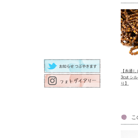
【糸通しビ
3cut 
り】
こ