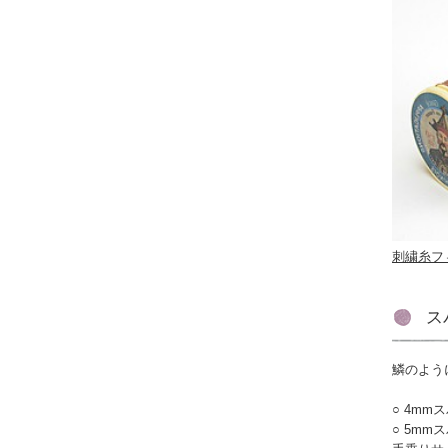
刺繍糸フ
ス
鱗のよう
4mm
5mm