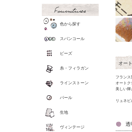
色から探す
スパンコール
ビーズ
オー
糸・フィラガン
フランス
ラインストーン
オートク
美しい輝
パール
リュネビ
生地
透
ヴィンテージ