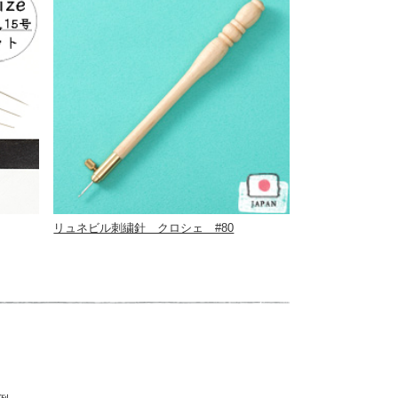
リュネビル刺繍針 クロシェ #80