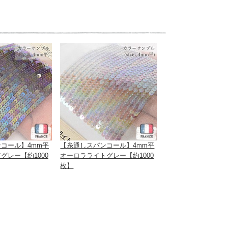
コール】4mm平
【糸通しスパンコール】4mm平
グレー【約1000
オーロラライトグレー【約1000
枚】