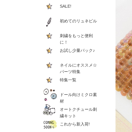
SALE!
初めてのリュネビル
刺繍をもっと便利
に！
お試し少量パック♪
ネイルにオススメ☆
パーツ特集
特集一覧
ドール向けミクロ素
材
オートクチュール刺
繍キット
これから新入荷!