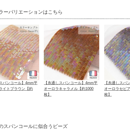
ラーバリエーションはこちら
スパンコール】4mm平
【糸通しスパンコール】4mm平
【糸通しスパン
ライトブラウン【約
オーロラキャラメル【約1000
オーロラセピア
枚】
枚】
のスパンコールに似合うビーズ