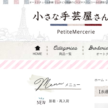
オートクチュール刺繍 リュネビル刺繍のビーズやスパンコールの通販な
HOME
商品一覧
オート
ホーム
＞
メニュー
【糸通
新着・再入荷