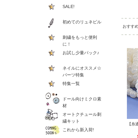
SALE!
初めてのリュネビル
おすす
刺繍をもっと便利
に！
お試し少量パック♪
ネイルにオススメ☆
パーツ特集
特集一覧
ドール向けミクロ素
材
オートクチュール刺
繍キット
【糸通
これから新入荷!