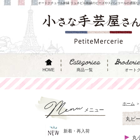
オートクチュール刺繍 リュネビル刺繍のビーズやスパンコールの通販な
HOME
商品一覧
オート
ホーム
＞
メニュー
丸ビ
新着・再入荷
丸小