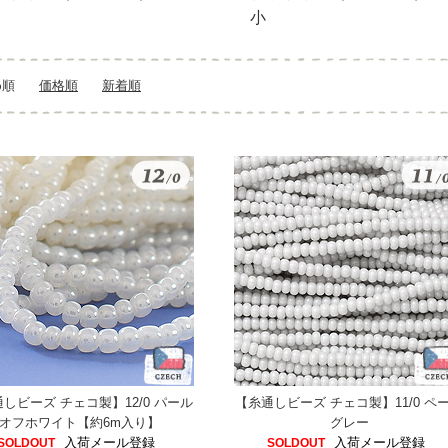
小
め順
価格順
新着順
しビーズ チェコ製】12/0 パール
【糸通しビーズ チェコ製】11/0 ペ
オフホワイト【約6m入り】
グレー
入荷メール登録
入荷メール登録
SOLDOUT
SOLDOUT