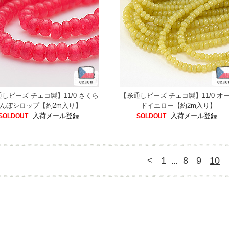
しビーズ チェコ製】11/0 さくら
【糸通しビーズ チェコ製】11/0 オ
んぼシロップ【約2m入り】
ドイエロー【約2m入り】
入荷メール登録
入荷メール登録
SOLDOUT
SOLDOUT
<
1
8
9
10
…