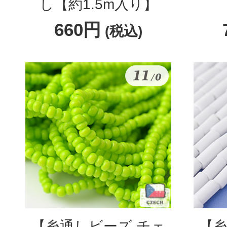
し【約1.5m入り】
660円
(税込)
【糸通しビーズ チェ
【糸