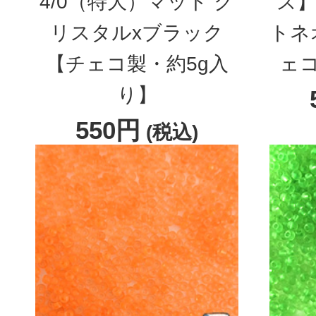
4/0（特大）マット ク
ズ】
リスタルxブラック
トネ
【チェコ製・約5g入
ェコ
り】
550円
(税込)