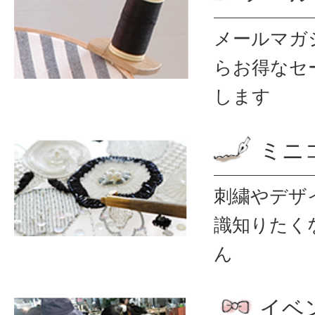
メールマガ
ら
お得なセ
します
ミニ
刺繍やデザ
識
知りたく
ん
イベ