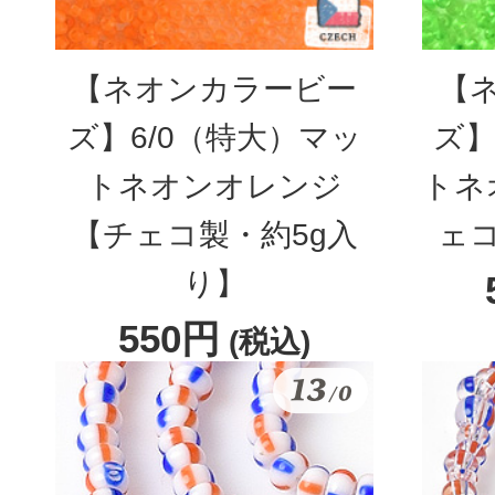
【ネオンカラービー
【
ズ】6/0（特大）マッ
ズ】
トネオンオレンジ
トネ
【チェコ製・約5g入
ェコ
り】
550円
(税込)