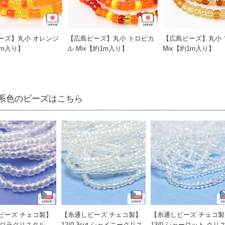
ーズ】丸小 オレンジ
【広島ビーズ】丸小 トロピカ
【広島ビーズ】丸小 
1m入り】
ル Mix【約1m入り】
Mix【約1m入り】
系色のビーズはこちら
ビーズ チェコ製】
【糸通しビーズ チェコ製】
【糸通しビーズ チェコ製
オーロラクリスタル
12/0 3cut シャイニークリス
13/0 シャーロット クリ