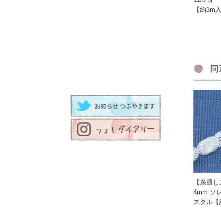
【約3m
同
【糸通し
4mm 
スタル【約