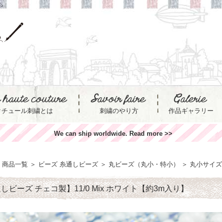
ら
クチュール刺繍とは
刺繍のやり方
作品ギャラリー
We can ship worldwide. Read more >>
商品一覧
＞
ビーズ 糸通しビーズ
＞
丸ビーズ（丸小・特小）
＞
丸小サイズ（1
しビーズ チェコ製】11/0 Mix ホワイト【約3m入り】