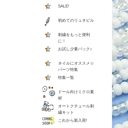
SALE!
初めてのリュネビル
刺繍をもっと便利
に！
お試し少量パック♪
ネイルにオススメ☆
パーツ特集
特集一覧
ドール向けミクロ素
材
オートクチュール刺
繍キット
これから新入荷!