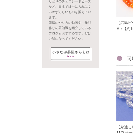
りどりのチェコシードビーズ
など、日本では手に入れにく
いめずらしいものを揃えてい
ます。
【広島ビ
刺繍のやり方の動画や、作品
作りの豆知識を紹介している
Mix【約
ブログもおすすめです。ぜひ
ご覧になってください。
同
【糸通し
11/0 