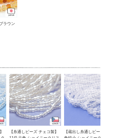
ブラウン
】
【糸通しビーズ チェコ製】
【蔵出し糸通しビーズ】六
【糸通しビ
スタ
11/0 六角 シャイニークリス
角特小 シャイニークリスタ
15/0 ク