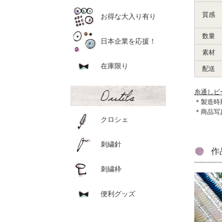
質感
お得な大入り有り
数量
日本企業を応援！
素材
在庫限り
配送
糸通しビ
＊製造時
＊商品写
クロシェ
刺繍針
作
刺繍枠
便利グッズ