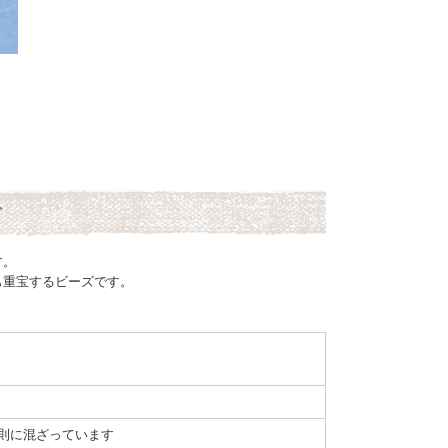
ズ
す。
も重宝するビーズです。
。
則に混ざっています