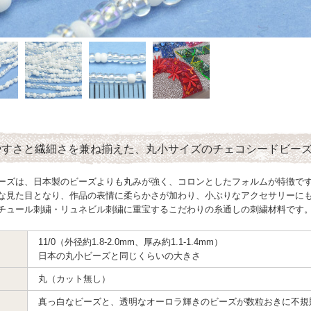
やすさと繊細さを兼ね揃えた、丸小サイズのチェコシードビー
ーズは、日本製のビーズよりも丸みが強く、コロンとしたフォルムが特徴で
な見た目となり、作品の表情に柔らかさが加わり、小ぶりなアクセサリーに
チュール刺繍・リュネビル刺繍に重宝するこだわりの糸通しの刺繍材料です
11/0（外径約1.8-2.0mm、厚み約1.1-1.4mm）
日本の丸小ビーズと同じくらいの大きさ
丸（カット無し）
真っ白なビーズと、透明なオーロラ輝きのビーズが数粒おきに不規