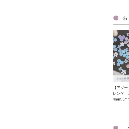
お
【アソー
レンゲ お
4mm,5m
こ