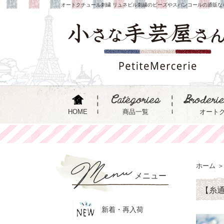
オートクチュール刺繍 リュネビル刺繍のビーズやスパンコールの通販な
HOME
商品一覧
オート
ホーム
＞
メニュー
【糸通
新着・再入荷