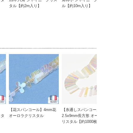
タル【約2m入り】
ル【約10m入り】
り】
【花スパンコール】4mm花
【糸通しスパンコール】
【トップ
スタ
オーロラクリスタル
2.5x9mm長方形 オーロラク
ル】8mm
リスタル【約1000枚】
【約50枚