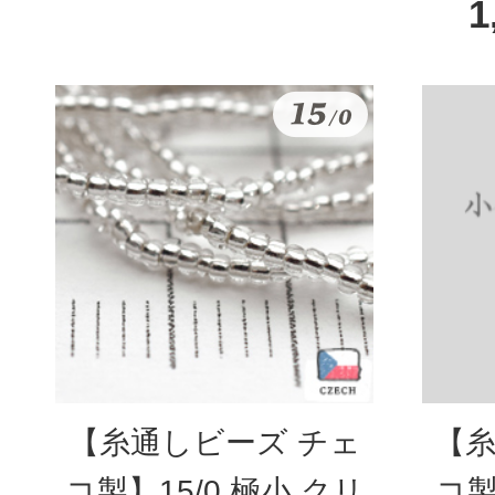
1
【糸通しビーズ チェ
【糸
コ製】15/0 極小 クリ
コ製