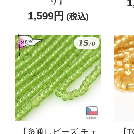
り】
1
1,599円
(税込)
【糸通しビーズ チェ
【T