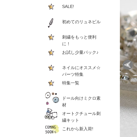
SALE!
初めてのリュネビル
刺繍をもっと便利
に！
お試し少量パック♪
ネイルにオススメ☆
パーツ特集
特集一覧
ドール向けミクロ素
材
オートクチュール刺
繍キット
これから新入荷!