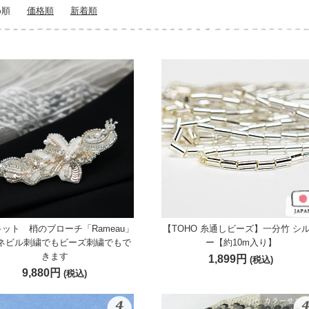
め順
価格順
新着順
ット 梢のブローチ「Rameau」
【TOHO 糸通しビーズ】一分竹 シ
ネビル刺繍でもビーズ刺繍でもで
ー【約10m入り】
きます
1,899円
(税込)
9,880円
(税込)