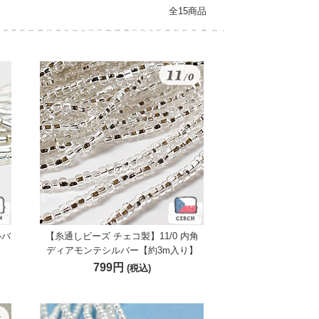
全15商品
ルバ
【糸通しビーズ チェコ製】11/0 内角
ディアモンテシルバー【約3m入り】
799円
(税込)