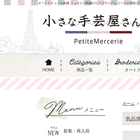
オートクチュール刺繍 リュネビル刺繍のビーズやスパンコールの通販な
HOME
商品一覧
オート
ホーム
＞
メニュー
気品
新着・再入荷