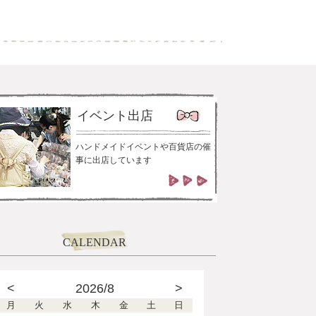
イベント出店
ハンドメイドイベントや百貨店の催
事に出店しています
CALENDAR
<
2026/8
>
月
火
水
木
金
土
日