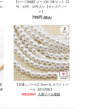
ー
【ビーズ刺繍】ビーズ針 3本セット 12
ル
号・13号・15号入り【サイズアソー
ト】
799円
(税込)
道
【糸通しパール】3mm 丸 ホワイトパ
者
ール【約120粒】
入荷メール登録
SOLDOUT