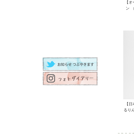
【オ
ン 
【日
るり