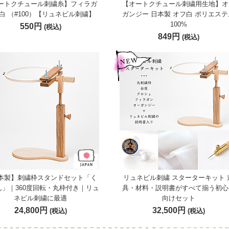
ートクチュール刺繍糸】フィラガ
【オートクチュール刺繍用生地】オ
白 （#100）【リュネビル刺繍】
ガンジー 日本製 オフ白 ポリエステ
100%
550円
(税込)
849円
(税込)
本製】刺繍枠スタンドセット「く
リュネビル刺繍 スターターキット 
ん」｜360度回転・丸枠付き｜リュ
具・材料・説明書がすべて揃う初心
ネビル刺繍に最適
向けセット
24,800円
32,500円
(税込)
(税込)