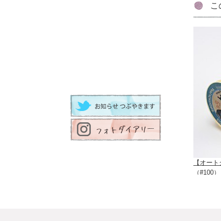
こ
【オート
（#10