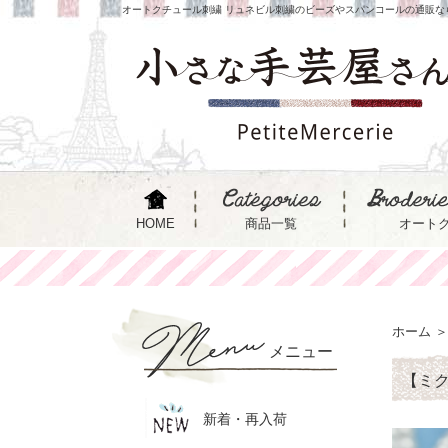
オートクチュール刺繍 リュネビル刺繍のビーズやスパンコールの通販な
HOME
商品一覧
オート
ホーム
＞
メニュー
【ミク
新着・再入荷