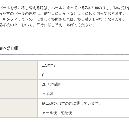
パールを糸に移し替える時は、パールに通っている2本の糸のうち、1本だけ
った方のパールの糸端は、結び目にかからないように短く切っておきます。
ールをフィラガンの方に優しく移動させれば、移し替えしやすくなります。
必ず机の上において、平行に移し替えてあげてください。
品の詳細
1.5mm丸
白
ユリア樹脂
日本製
約150粒が1本の糸に通っています。
メール便、宅配便