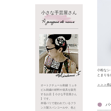
小さな手芸屋さん
小粒なシ
とまりを
＞＞＞作
オートクチュール刺繍 リュネ
ビル刺繍の材料や道具を販売
するお店【 小さな手芸屋さん
】です。
本場パリで使われているフラ
パ
ンス製スパンコールや、色と