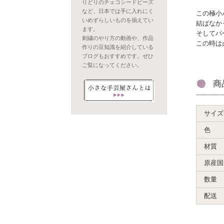
りどりのチェコシードビーズ
など、日本では手に入れにく
この極小
いめずらしいものを揃えてい
結ばなか
ます。
そしてパ
刺繍のやり方の動画や、作品
この時は
作りの豆知識を紹介している
ブログもおすすめです。ぜひ
ご覧になってください。
商
サイズ
色
材質
原産国
数量
配送