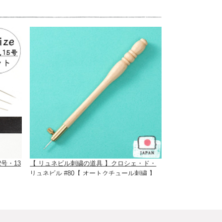
号・13
【 リュネビル刺繍の道具 】クロシェ・ド・
リュネビル #80【 オートクチュール刺繍 】