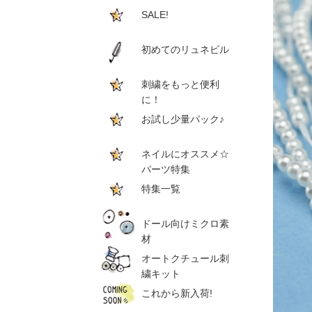
SALE!
初めてのリュネビル
刺繍をもっと便利
に！
お試し少量パック♪
ネイルにオススメ☆
パーツ特集
特集一覧
ドール向けミクロ素
材
オートクチュール刺
繍キット
これから新入荷!