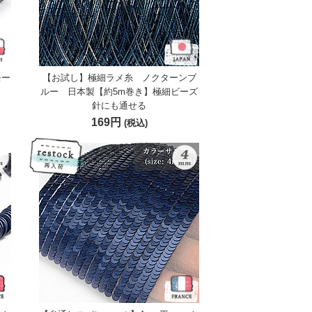
モー
【お試し】極細ラメ糸 ノクターンブ
ルー 日本製【約5m巻き】極細ビーズ
針にも通せる
169円
(税込)