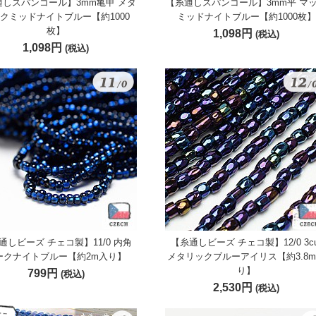
通しスパンコール】3mm亀甲 メタ
【糸通しスパンコール】3mm平 マ
クミッドナイトブルー【約1000
ミッドナイトブルー【約1000枚】
枚】
1,098円
(税込)
1,098円
(税込)
通しビーズ チェコ製】11/0 内角
【糸通しビーズ チェコ製】12/0 3cu
ークナイトブルー【約2m入り】
メタリックブルーアイリス【約3.8
り】
799円
(税込)
2,530円
(税込)