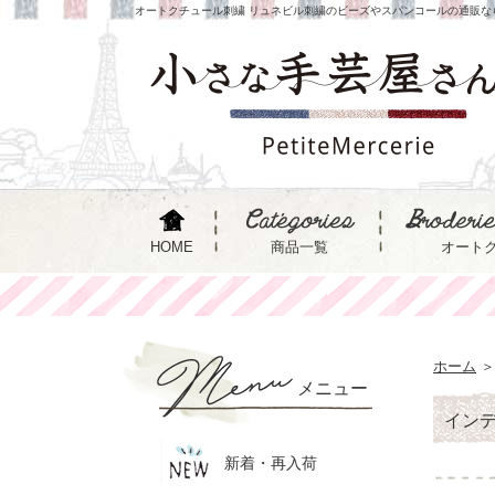
オートクチュール刺繍 リュネビル刺繍のビーズやスパンコールの通販な
HOME
商品一覧
オート
ホーム
＞
メニュー
イン
新着・再入荷