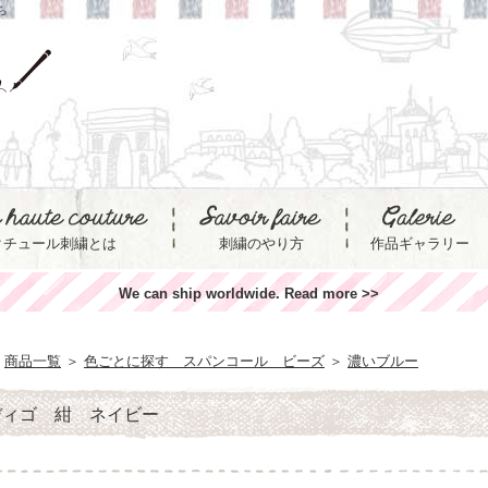
ら
クチュール刺繍とは
刺繍のやり方
作品ギャラリー
We can ship worldwide. Read more >>
商品一覧
＞
色ごとに探す スパンコール ビーズ
＞
濃いブルー
ディゴ 紺 ネイビー