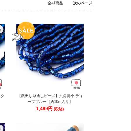
全41商品
次のページ
ンタ
【蔵出し糸通しビーズ】六角特小 ディ
ープブルー【約10m入り】
1,499円
(税込)