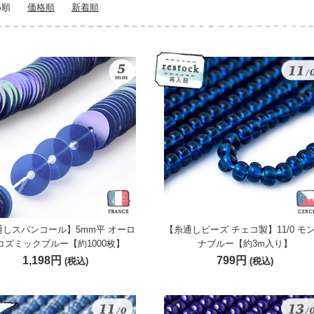
め順
価格順
新着順
通しスパンコール】5mm平 オーロ
【糸通しビーズ チェコ製】11/0 モ
コズミックブルー【約1000枚】
ナブルー【約3m入り】
1,198円
799円
(税込)
(税込)