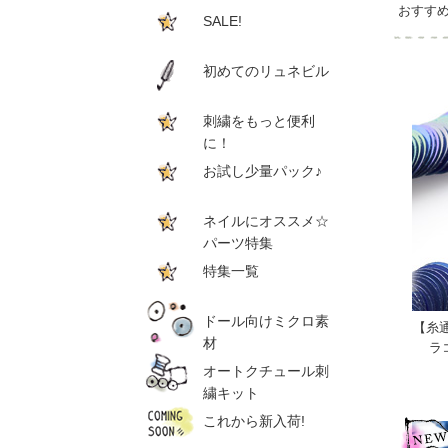
おすす
SALE!
初めてのリュネビル
刺繍をもっと便利
に！
お試し少量パック♪
ネイルにオススメ☆
パーツ特集
特集一覧
ドール向けミクロ素
【糸
材
ラ
オートクチュール刺
繍キット
これから新入荷!