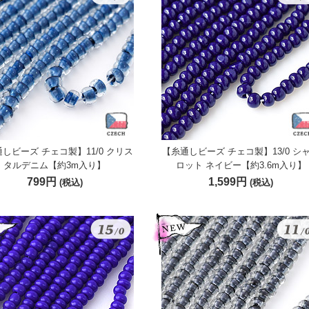
しビーズ チェコ製】11/0 クリス
【糸通しビーズ チェコ製】13/0 シ
タルデニム【約3m入り】
ロット ネイビー【約3.6m入り】
799円
1,599円
(税込)
(税込)