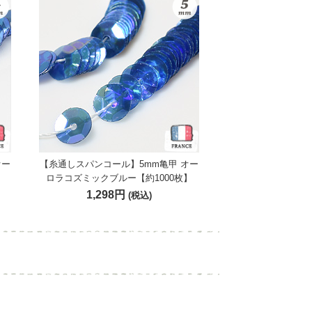
オー
【糸通しスパンコール】5mm亀甲 オー
】
ロラコズミックブルー【約1000枚】
1,298円
(税込)