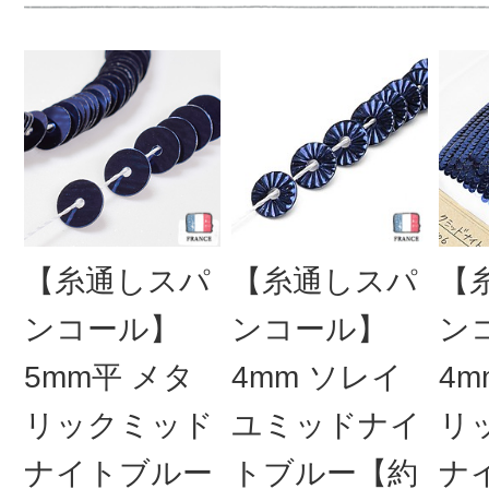
【糸通しスパ
【糸通しスパ
【
ンコール】
ンコール】
ン
5mm平 メタ
4mm ソレイ
4m
リックミッド
ユミッドナイ
リ
ナイトブルー
トブルー【約
ナ