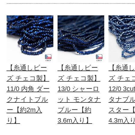
【糸通しビー
【糸通しビー
【糸通
ズ チェコ製】
ズ チェコ製】
ズ チェ
11/0 内角 ダー
13/0 シャーロ
12/0 3c
クナイトブル
ット モンタナ
タナブ
ー【約2m入
ブルー【約
スター
り】
3.6m入り】
4.3m入