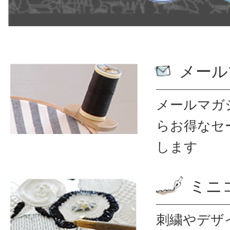
メール
メールマガ
ら
お得なセ
します
ミニ
刺繍やデザ