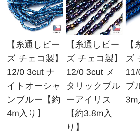
【糸通しビー
【糸通しビー
【
ズ チェコ製】
ズ チェコ製】
ズ
12/0 3cut ナ
12/0 3cut メ
11
イトオーシャ
タリックブル
ブ
ンブルー【約
ーアイリス
3
4m入り】
【約3.8m入
り】