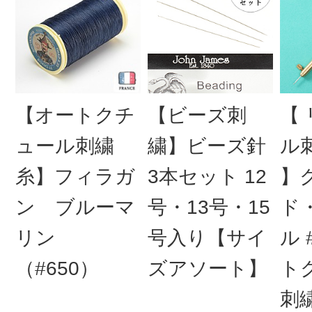
【オートクチ
【ビーズ刺
【
ュール刺繍
繍】ビーズ針
ル
糸】フィラガ
3本セット 12
】
ン ブルーマ
号・13号・15
ド
リン
号入り【サイ
ル 
（#650）
ズアソート】
ト
刺繍