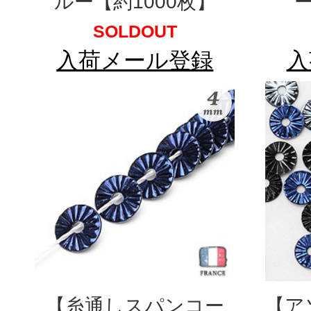
ルー【約1000枚】
ー
SOLDOUT
入荷メール登録
入
【糸通しスパンコー
【ア