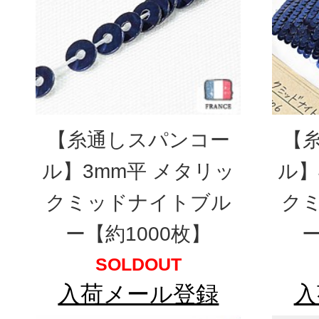
【糸通しスパンコー
【
ル】3mm平 メタリッ
ル】
クミッドナイトブル
ク
ー【約1000枚】
ー
SOLDOUT
入荷メール登録
入