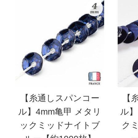
【糸通しスパンコー
【
ル】4mm亀甲 メタリ
ル】
ックミッドナイトブ
ク