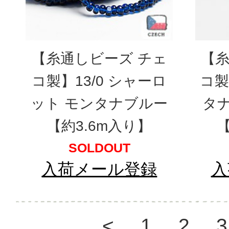
【糸通しビーズ チェ
【糸
コ製】13/0 シャーロ
コ製】
ット モンタナブルー
タ
【約3.6m入り】
【
SOLDOUT
入荷メール登録
入
<
1
2
3