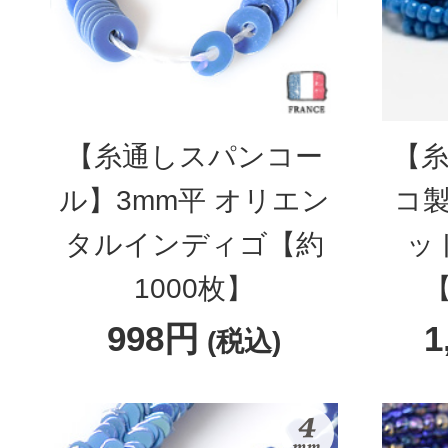
【糸通しスパンコー
【糸
ル】3mm平 オリエン
コ製
タルインディゴ【約
ッ
1000枚】
【
998円
1
(税込)