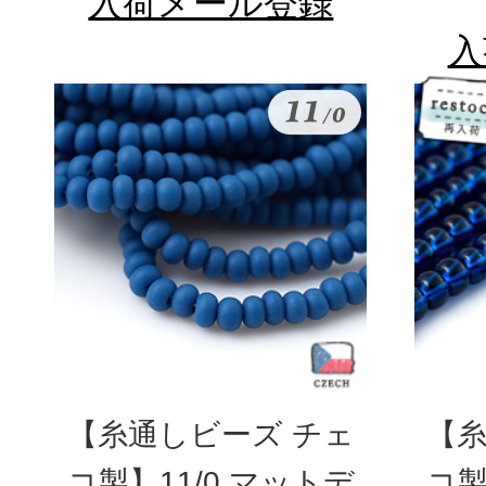
入荷メール登録
入
【糸通しビーズ チェ
【糸
コ製】11/0 マットデ
コ製