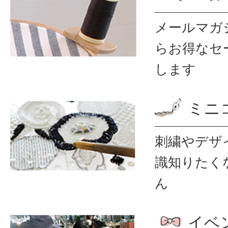
メールマガ
ら
お得なセ
します
ミニ
刺繍やデザ
識
知りたく
ん
イベ