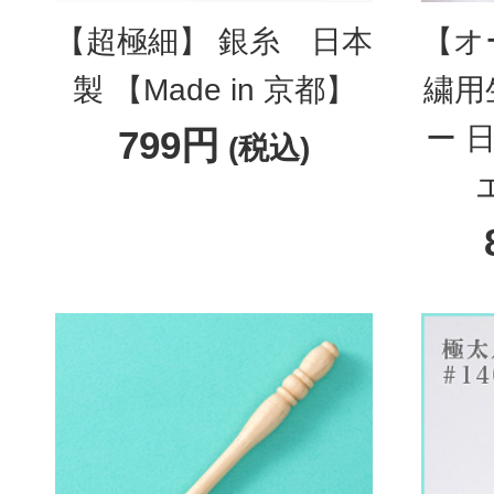
【超極細】 銀糸 日本
【オ
製 【Made in 京都】
繍用
ー 
799円
(税込)