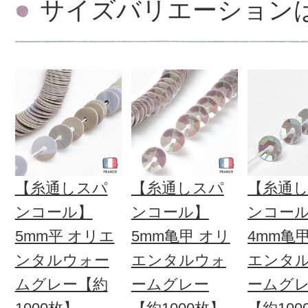
サイズバリエーション
【糸通しスパ
【糸通しスパ
【糸通
ンコール】
ンコール】
ンコー
5mm平 オリエ
5mm亀甲 オリ
4mm亀
ンタルウォー
エンタルウォ
エンタ
ムグレー【約
ームグレー
ームグ