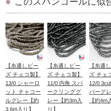
このスパンコールに似
【糸通しビー
【糸通しビー
【糸通
ズ チェコ製】
ズ チェコ製】
ズ チェ
13/0 シャーロ
11/0 内角 スパ
12/0 3c
ット チャコー
ークリンググ
バーグ
ルグレー【約
レー【約3m入
【約4m
3.6m入り】
り】