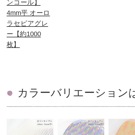
ンコール】
4mm平 オーロ
ラセピアグレ
ー【約1000
枚】
カラーバリエーション