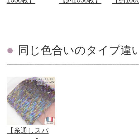
1000枚】
【約1000枚】
【約100
同じ色合いのタイプ違
【糸通しスパ