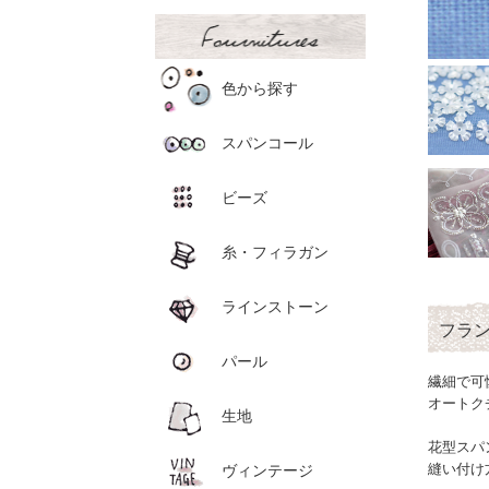
色から探す
スパンコール
ビーズ
糸・フィラガン
ラインストーン
フラ
パール
繊細で可
オートク
生地
花型スパ
縫い付け
ヴィンテージ