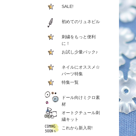
SALE!
初めてのリュネビル
刺繍をもっと便利
に！
お試し少量パック♪
ネイルにオススメ☆
パーツ特集
特集一覧
ドール向けミクロ素
材
オートクチュール刺
繍キット
これから新入荷!