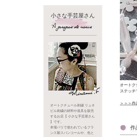
小さな手芸屋さん
オートク
ステッチ
＞＞＞作
オートクチュール刺繍 リュネ
ビル刺繍の材料や道具を販売
するお店【 小さな手芸屋さん
】です。
作
本場パリで使われているフラ
ンス製スパンコールや、色と