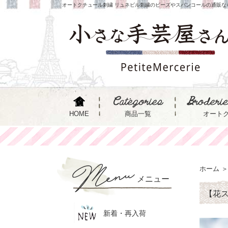
オートクチュール刺繍 リュネビル刺繍のビーズやスパンコールの通販な
HOME
商品一覧
オート
ホーム
＞
メニュー
【花ス
新着・再入荷