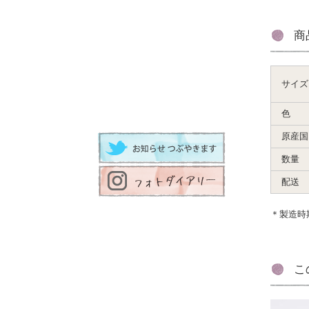
商
サイズ
色
原産国
数量
配送
＊製造時
こ