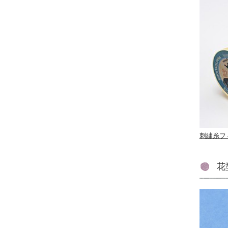
刺繍糸フ
花