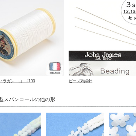
ィラガン 白 #100
ビーズ刺繍針
型スパンコールの他の形