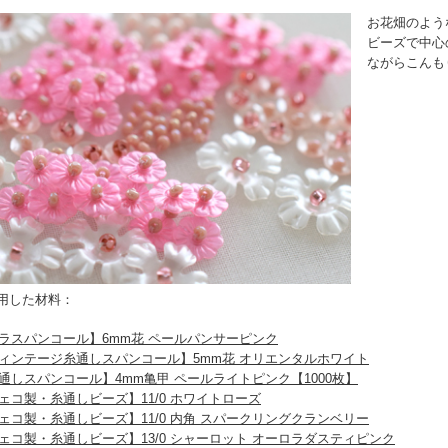
お花畑のよう
ビーズで中心
ながらこんも
用した材料：
ラスパンコール】6mm花 ペールパンサーピンク
ィンテージ糸通しスパンコール】5mm花 オリエンタルホワイト
通しスパンコール】4mm亀甲 ペールライトピンク【1000枚】
ェコ製・糸通しビーズ】11/0 ホワイトローズ
ェコ製・糸通しビーズ】11/0 内角 スパークリングクランベリー
ェコ製・糸通しビーズ】13/0 シャーロット オーロラダスティピンク