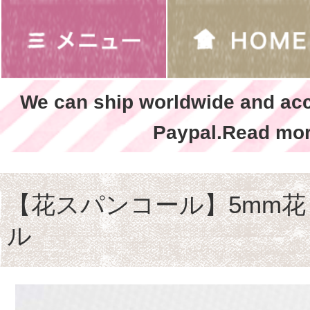
We can ship worldwide and ac
Paypal.Read mor
【花スパンコール】5mm花
ル