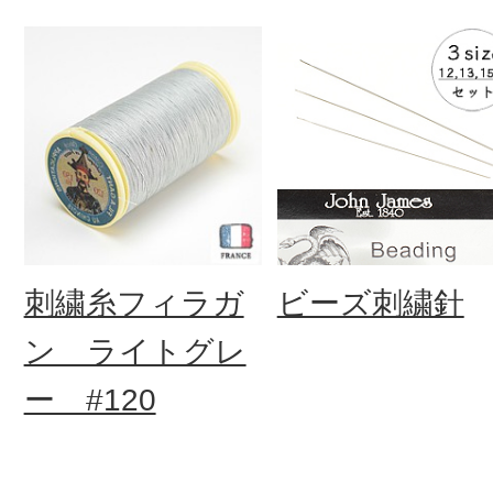
刺繍糸フィラガ
ビーズ刺繍針
ン ライトグレ
ー #120