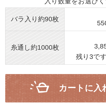
入り数量をお選びく
バラ入り約90枚
55
3,
糸通し約1000枚
残り3で
カートに入