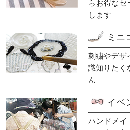
ら
お得なセ
します
ミニ
刺繍やデザ
識
知りたく
ん
イベ
ハンドメイ