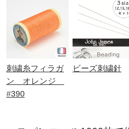
刺繍糸フィラガ
ビーズ刺繍針
ン オレンジ
#390