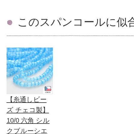
このスパンコールに似
【糸通しビー
ズ チェコ製】
10/0 六角 シル
クブルーシエ