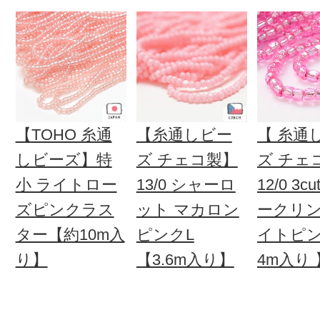
【TOHO 糸通
【糸通しビー
【 糸通
しビーズ】特
ズ チェコ製】
ズ チェ
小 ライトロー
13/0 シャーロ
12/0 3c
ズピンクラス
ット マカロン
ークリ
ター【約10m入
ピンクL
イトピ
り】
【3.6m入り】
4m入り 