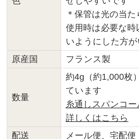
色
せしやすいです
＊保管は光の当た
使用時は必要な時
いようにした方が
原産国
フランス製
約4g（約1,000
ています
数量
糸通しスパンコー
詳しくはこちら
配送
メール便、宅配便